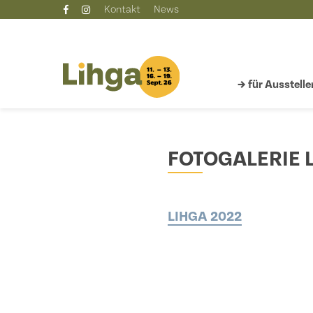
Skip
Kontakt
News
to
main
content
→ für Ausstelle
FOTOGALERIE 
LIHGA 2022