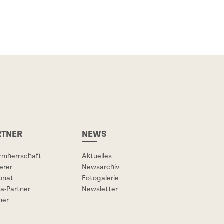
RTNER
NEWS
rmherrschaft
Aktuelles
erer
Newsarchiv
onat
Fotogalerie
a-Partner
Newsletter
ner