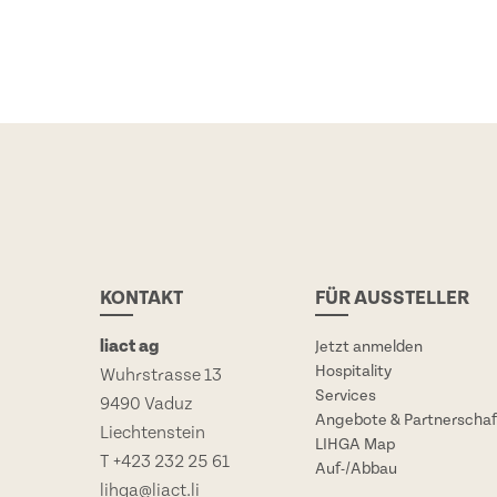
KONTAKT
FÜR AUSSTELLER
liact ag
Jetzt anmelden
Hospitality
Wuhrstrasse 13
Services
9490 Vaduz
Angebote & Partnerscha
Liechtenstein
LIHGA Map
T
+423 232 25 61
Auf-/Abbau
lihga@liact.li