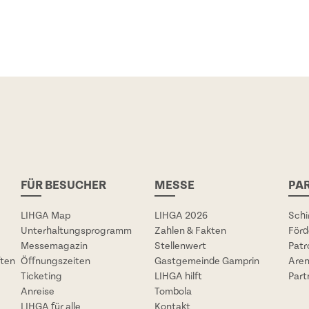
FÜR BESUCHER
MESSE
PA
LIHGA Map
LIHGA 2026
Schi
Unterhaltungsprogramm
Zahlen & Fakten
Förd
Messemagazin
Stellenwert
Patr
ften
Öffnungszeiten
Gastgemeinde Gamprin
Aren
Ticketing
LIHGA hilft
Part
Anreise
Tombola
LIHGA für alle
Kontakt