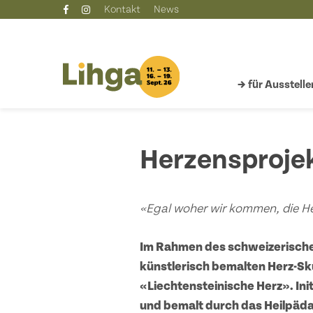
Skip
Kontakt
News
to
main
content
→ für Ausstelle
Herzensproje
«Egal woher wir kommen, die He
Im Rahmen des schweizerische
künstlerisch bemalten Herz-Sk
«Liechtensteinische Herz». Ini
und bemalt durch das
Heilpäda