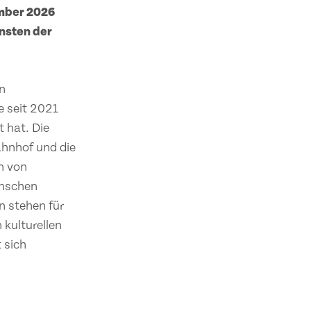
ember 2026
nsten der
n
e seit 2021
 hat. Die
hnhof und die
en von
enschen
n stehen für
 kulturellen
 sich