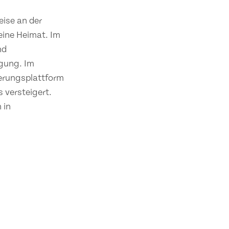
eise an der
eine Heimat. Im
nd
ügung. Im
gerungsplattform
 versteigert.
 in