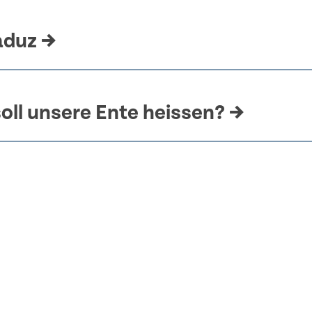
Vaduz
→
oll unsere Ente heissen?
→