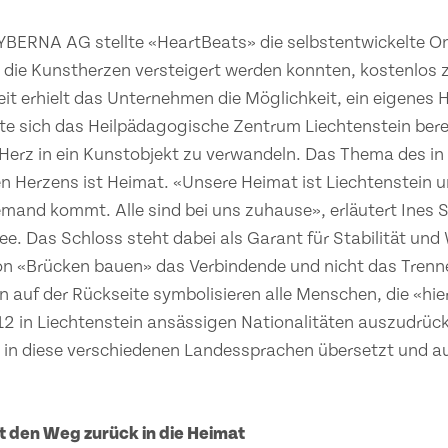
BERNA AG stellte «HeartBeats» die selbstentwickelte On
 die Kunstherzen versteigert werden konnten, kostenlos 
 erhielt das Unternehmen die Möglichkeit, ein eigenes 
e sich das Heilpädagogische Zentrum Liechtenstein berei
s Herz in ein Kunstobjekt zu verwandeln. Das Thema des in
 Herzens ist Heimat. «Unsere Heimat ist Liechtenstein un
emand kommt. Alle sind bei uns zuhause», erläutert Ines
. Das Schloss steht dabei als Garant für Stabilität und 
von «Brücken bauen» das Verbindende und nicht das Tren
n auf der Rückseite symbolisieren alle Menschen, die «h
2 in Liechtenstein ansässigen Nationalitäten auszudrüc
in diese verschiedenen Landessprachen übersetzt und au
t den Weg zurück in die Heimat