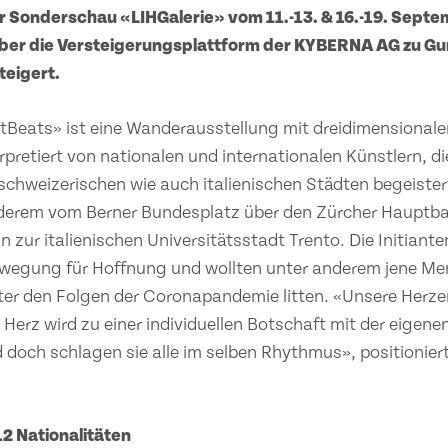
 Sonderschau «LIHGalerie» vom 11.-13. & 16.-19. Sept
ber die
Versteigerungsplattform der KYBERNA AG zu Gu
teigert.
tBeats» ist eine Wanderausstellung mit dreidimensionale
pretiert von nationalen und internationalen Künstlern, di
chweizerischen wie auch italienischen Städten begeistert
derem vom Berner Bundesplatz über den Zürcher Hauptba
n zur italienischen Universitätsstadt Trento. Die Initiant
ewegung für Hoffnung und wollten unter anderem jene M
ter den Folgen der Coronapandemie litten. «Unsere Herze
s Herz wird zu einer individuellen Botschaft mit der eigenen
 doch schlagen sie alle im selben Rhythmus», positioniert
12 Nationalitäten