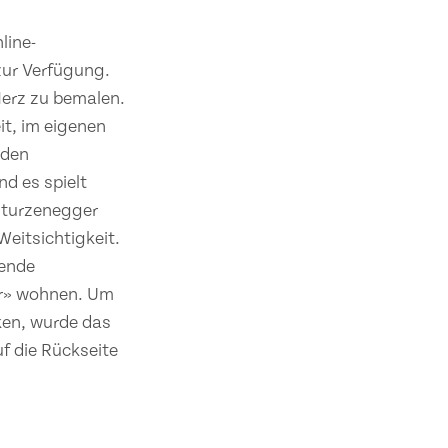
line-
zur Verfügung.
Herz zu bemalen.
t, im eigenen
 den
d es spielt
 Sturzenegger
Weitsichtigkeit.
nende
ier» wohnen. Um
ken, wurde das
f die Rückseite